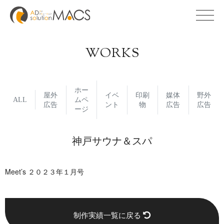
WORKS
ホー
屋外
イベ
印刷
媒体
野外
ALL
ムペ
広告
ント
物
広告
広告
ージ
神戸サウナ＆スパ
Meet’s ２０２３年１月号
制作実績一覧に戻る