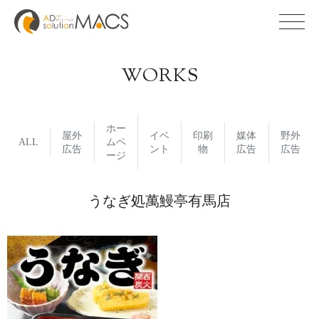
WORKS
ホー
屋外
イベ
印刷
媒体
野外
ALL
ムペ
広告
ント
物
広告
広告
ージ
うなぎ処萬鰻亭有馬店