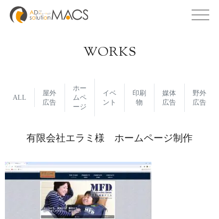
WORKS
ホー
屋外
イベ
印刷
媒体
野外
ALL
ムペ
広告
ント
物
広告
広告
ージ
有限会社エラミ様 ホームページ制作