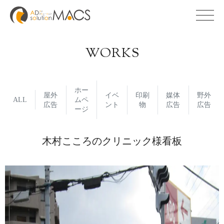
WORKS
ホー
屋外
イベ
印刷
媒体
野外
ALL
ムペ
広告
ント
物
広告
広告
ージ
木村こころのクリニック様看板